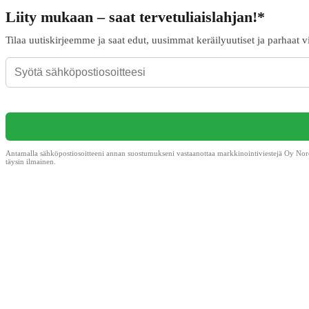
Liity mukaan – saat tervetuliaislahjan!*
Tilaa uutiskirjeemme ja saat edut, uusimmat keräilyuutiset ja parhaat v
Antamalla sähköpostiosoitteeni annan suostumukseni vastaanottaa markkinointiviestejä Oy Nordi
täysin ilmainen.