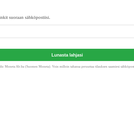
inkit suoraan sähköpostiisi.
Lunasta lahjasi
c Moneta Ab:lta (Suomen Moneta). Voin milloin tahansa peruuttaa tilauksen saamiesi sähköpostien 